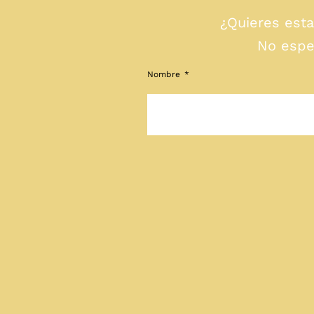
¿Quieres est
No espe
Nombre