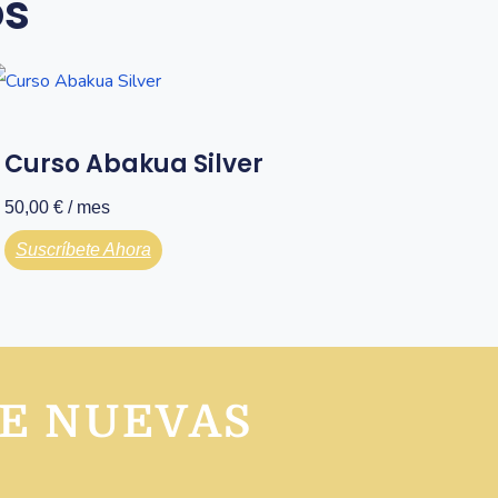
os
Curso Abakua Silver
50,00
€
/ mes
Suscríbete Ahora
RE NUEVAS