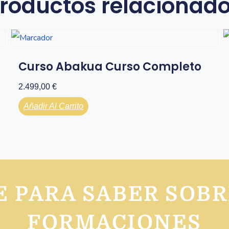
roductos relacionad
Curso Abakua Curso Completo
2.499,00
€
Añadir Al Carrito
 PARA SABER SOB
FORMACIONES