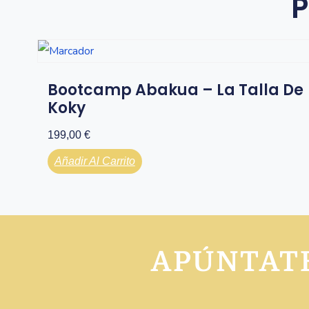
P
Bootcamp Abakua – La Talla De
Koky
199,00
€
Añadir Al Carrito
APÚNTATE