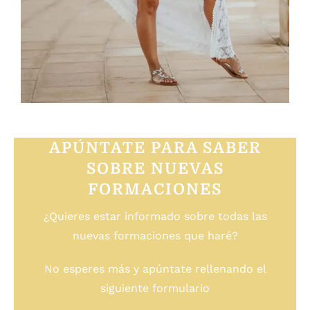
APÚNTATE PARA SABER
SOBRE NUEVAS
FORMACIONES
¿Quieres estar informado sobre todas las
nuevas formaciones que haré?
No esperes más y apúntate rellenando el
siguiente formulario