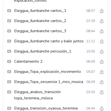
explicación_conteo
Eleggua_Ilumbanche cantos_1
08:37
Eleggua_Ilumbanche cantos_2
07:39
Eleggua_Ilumbanche cantos_3
08:44
Eleggua_Ilumbanche canto y baile juntos
11:12
Eleggua_Ilumbanche percusión_1
10:50
Calentamiento 2
06:09
Eleggua_Topa_explicación_movimiento
05:07
Eleggua_Topa_secuencia 1_mov_musica
06:09
Eleggua_analisis_transición
03:30
topa_teremina_música
Eleggua_transicion_oyaoya_teremina
04:44