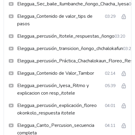
Eleggua_Sec_baile_Ilumbanche_ñongo_Chacha_Iyesa
02:
Eleggua_Contenido de valor_tips de
03:29
pasos
Eleggua_percusión_Itotele_respuestas_ñongo
03:20
Eleggua_percusión_transicion_ñongo_chchalokafun
03:22
Eleggua_percusión_Práctica_Chachalokaun_Floreo_Resp
Eleggua_Contenido de Valor_Tambor
02:14
Eleggua_percusión_Iyesa_Ritmo y
05:39
explicacion con resp_itotele
Eleggua_percusión_explicación_floreo
04:01
okonkolo_respuesta itotele
Eleggua_Canto_Percusion_secuencia
04:11
completa