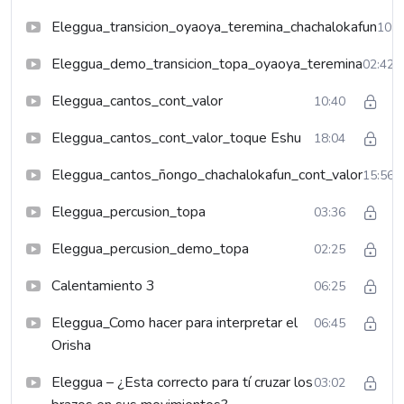
Eleggua_transicion_oyaoya_teremina_chachalokafun
10:2
Eleggua_demo_transicion_topa_oyaoya_teremina
02:42
Eleggua_cantos_cont_valor
10:40
Eleggua_cantos_cont_valor_toque Eshu
18:04
Eleggua_cantos_ñongo_chachalokafun_cont_valor
15:56
Eleggua_percusion_topa
03:36
Eleggua_percusion_demo_topa
02:25
Calentamiento 3
06:25
Eleggua_Como hacer para interpretar el
06:45
Orisha
Eleggua – ¿Esta correcto para tí cruzar los
03:02