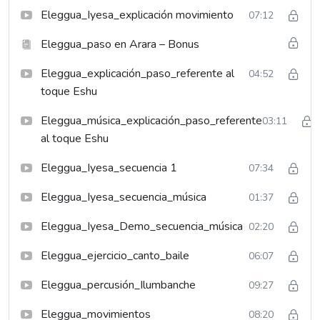
Eleggua_Iyesa_explicación movimiento
07:12
Eleggua_paso en Arara – Bonus
Eleggua_explicación_paso_referente al
04:52
toque Eshu
Eleggua_música_explicación_paso_referente
03:11
al toque Eshu
Eleggua_Iyesa_secuencia 1
07:34
Eleggua_Iyesa_secuencia_música
01:37
Eleggua_Iyesa_Demo_secuencia_música
02:20
Eleggua_ejercicio_canto_baile
06:07
Eleggua_percusión_Ilumbanche
09:27
Eleggua_movimientos
08:20