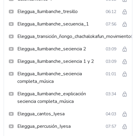
Eleggua_Ilumbanche_tresillo
06:12
Eleggua_Ilumbanche_secuencia_1
07:56
Eleggua_transición_ñongo_chachalokafun_movimiento
04
Eleggua_Ilumbanche_seciencia 2
03:09
Eleggua_Ilumbanche_seciencia 1 y 2
03:09
Eleggua_Ilumbanche_seciencia
01:01
completa_música
Eleggua_Ilumbanche_explicación
03:34
seciencia completa_música
Eleggua_cantos_Iyesa
04:03
Eleggua_percusión_Iyesa
07:57