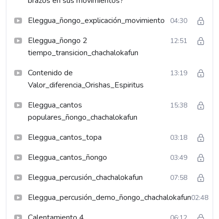
brazos en sus movimientos?
Eleggua_ñongo_explicación_movimiento
04:30
Eleggua_ñongo 2
12:51
tiempo_transicion_chachalokafun
Contenido de
13:19
Valor_diferencia_Orishas_Espiritus
Eleggua_cantos
15:38
populares_ñongo_chachalokafun
Eleggua_cantos_topa
03:18
Eleggua_cantos_ñongo
03:49
Eleggua_percusión_chachalokafun
07:58
Eleggua_percusión_demo_ñongo_chachalokafun
02:48
Calentamiento 4
06:12