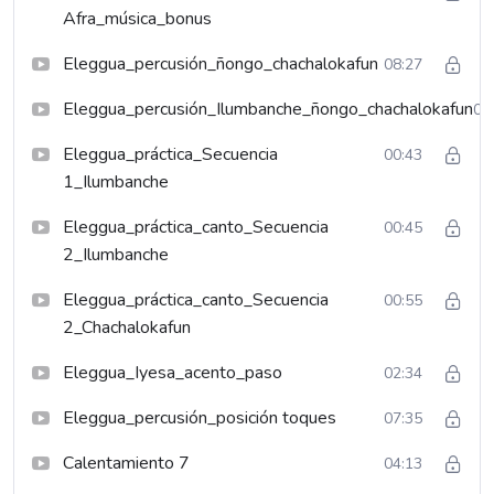
Afra_música_bonus
Eleggua_percusión_ñongo_chachalokafun
08:27
Eleggua_percusión_Ilumbanche_ñongo_chachalokafun
03
Eleggua_práctica_Secuencia
00:43
1_Ilumbanche
Eleggua_práctica_canto_Secuencia
00:45
2_Ilumbanche
Eleggua_práctica_canto_Secuencia
00:55
2_Chachalokafun
Eleggua_Iyesa_acento_paso
02:34
Eleggua_percusión_posición toques
07:35
Calentamiento 7
04:13